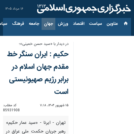
۱۶ مرداد ۱۴۰۵
عناوین‌
سیاست
اقتصاد
ورزش
جهان
جامعه
فرهنگ
سیاس
در دیدار با «سید حسن خمینی»؛
حکیم : ایران سنگر خط
مقدم جهان اسلام در
برابر رژیم صهیونیستی
است
۱۵ شهریور ۱۴۰۴، ۱۱:۱۸
کد مطلب:
85931908
تهران - ایرنا - «سید عمار حکیم»
رهبر جریان حکمت ملی عراق در