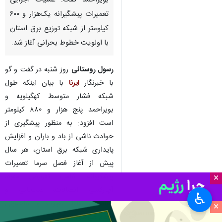
بویراحمد گفت: عملیات اجرایی
تعمیرات پیشگیرانه یک‌هزار و ۶۰۰
کیلومتر از شبکه توزیع برق استان
با اولویت خطوط بحرانی آغاز شد.
رسول روستائی
روز شنبه در گفت و گو
با خبرنگار
ایرنا
با بیان اینکه طول
شبکه فشار متوسط کهگیلویه و
بویراحمد پنج هزار و ۸۸۰ کیلومتر
است افزود: به منظور پیشگیری از
حوادث ناشی از باد و باران و افزایش
پایداری شبکه برق استان، هر سال
پیش از آغاز فصل سرما تعمیرات
پیشگیرانه شامل، تعویض مقره،
×
آچارکشی اتصالات، عیب‌یابی و
♿︎
شناسایی نقاط معیوب و شاخه‌زنی
×
انجام می‌شود.