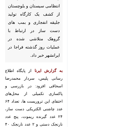
سیستان و بلوچستان از کشف
یک کارگاه تولید جلیقه انفجاری و
بمب های دست ساز در ارتباط با
گروهک متلاشی شده در عملیات
روز گذشته فراجا در ایرانشهر
خبر داد.
به گزارش ایرنا
از پایگاه اطلاع
رسانی پلیس، سردار محمدرضا
اسحاقی افزود: در بازرسی و
پاکسازی تکمیلی از محل‌های اختفای
این تروریست ها، تعداد ۶۴ عدد
چاشنی الکتریکی دست ساز، ۲۴ عدد
×
گیرنده ریموت، پنج عدد نارنجک دستی
♿︎
و ۲ عدد نارنجک ۴۰ میلی متری، پنج
×
کیلوگرم مواد منفجره دست ساز، ۱۱