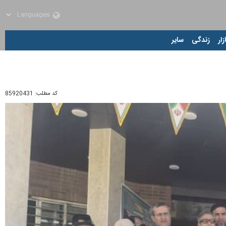
زار
زندگی
سایر
کد مطلب:
85920431