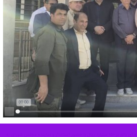
Play
یاسوج- ایرنا-همزمان با هفته دولت ساختمان اداره گاز شهرستان کهگیلویه به مساحت ۹۰۰ متر مربع در ۲طبقه با هزینه ای بالغ بر ۱۵۰ میلیارد ریال با حضور استاندار و نماینده مجلس شورای به