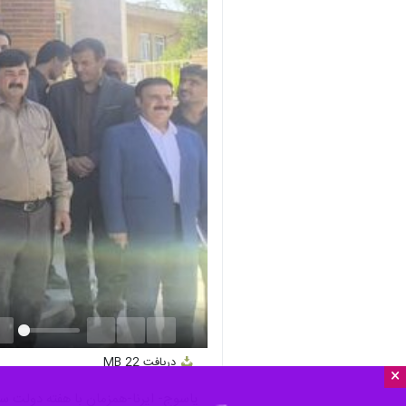
nmute
Settings
PIP
Enter
Download
دریافت
22 MB
fullscreen
×