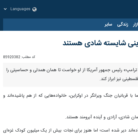
زار
زندگی
سایر
راینی شایسته شادی هستند
کد مطلب:
85920382