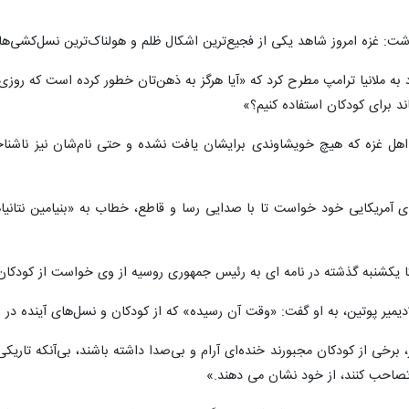
ر رئیس‌جمهور ترکیه، در نامه‌ای رسمی خطاب به «ملانیا ترامپ» همسر «دونا
 کودکان آن کشور نشان داده بود، درباره وضعیت فاجعه‌بار در غزه و کودکان فل