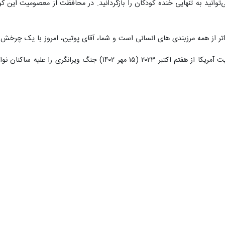
اری آناتولی، امنیه اردوغان در نامه خود به همسر ترامپ نوشت: همدلی شما ب
ند، اقدامی است که امید را در دل‌ها زنده می‌کند.
ش شده‌اند، تنها کودکان اوکراین نیستند؛ بلکه کودکان فلسطین نیز شایسته هم
امینه اردوغان تاکید کرد: برای اقدام درباره سرنوشت ۱۸ هزار و ۸۸۵ کودک 
شت: غزه امروز شاهد یکی از فجیع‌ترین اشکال ظلم و هولناک‌ترین نسل‌کشی‌ه
 به ملانیا ترامپ مطرح کرد که «آیا هرگز به ذهن‌تان خطور کرده است که روزی 
د برای کودکان استفاده کنیم؟»
اهل غزه‌ که هیچ خویشاوندی برایشان یافت نشده و حتی نام‌شان نیز ناشناخته
متای آمریکایی خود خواست تا با صدایی رسا و قاطع، خطاب به «بنیامین نتانی