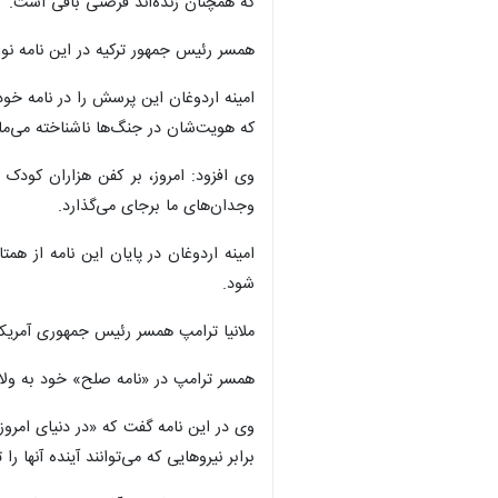
×
تهران – ایرنا- «امینه اردوغان» همس
که نسبت به بحران انسانی در اوکراین و