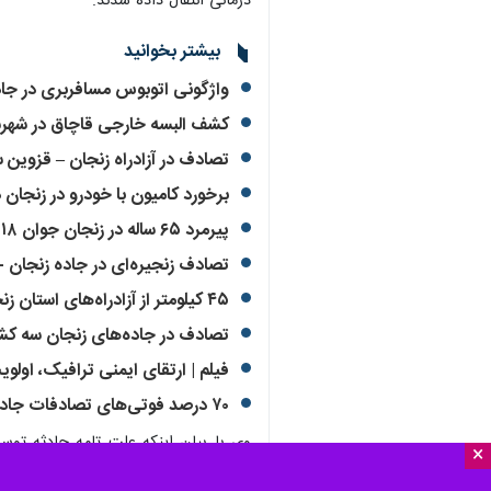
درمانی انتقال داده شدند.
بیشتر بخوانید
واژگونی اتوبوس مسافربری در جا
کشف البسه خارجی قاچاق در شهرس
تصادف در آزادراه زنجان – قزوین
برخورد کامیون با خودرو در زنجان
پیرمرد ۶۵ ساله در زنجان جوان ۱۸ ساله را کشت
تصادف زنجیره‌ای در جاده زنجان - تبریز ۲ کشته ب
۴۵ کیلومتر از آزادراه‌های استان زنجان بهسازی و آسفالت شد + فیلم
تصادف در جاده‌های زنجان سه کش
فیلم | ارتقای ایمنی ترافیک، اول
۷۰ درصد فوتی‌های تصادفات جاده ای زنجان مربوط به افراد بومی استان است
وی با بیان اینکه علت تامه حادثه تو
×
مخاطره آمیز حین رانندگی می‌تواند از و