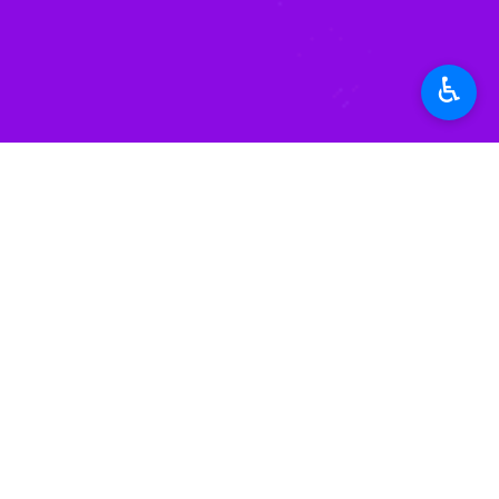
رئیس پلیس راه فرماندهی انتظامی استا
وی اضافه کرد: پس از حضور کارشناسان پ
♿︎
موتور سیکلت ها به جهت شدت جراحات وا
خلجی با بیان اینکه علت این حادثه توس
ایمنی استفاده کنند تا از ضربات وارده 
استان‌ها
زنجان
۰ نفر
برچسب‌ها
تصادفات جاده ای
پلیس راهور
زنجان