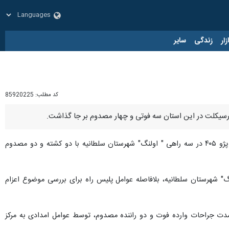
زار
زندگی
سایر
کد مطلب:
85920225
ورسیکلت در این استان سه فوتی و چهار مصدوم بر جا گذاشت.
روز شنبه از وقوع تصادف دو دستگاه پژو ۴۰۵ در سه راهی " اولنگ" شهرستان سلطانیه با دو کشته و دو مصدوم
وقوع حادثه رانندگی در سه راهی " اولنگ" شهرستان سلطانیه، بلافاصله عوامل پلیس راه برای بررسی موضوع اعزام
دت جراحات وارده فوت و دو راننده مصدوم، توسط عوامل امدادی به مرکز