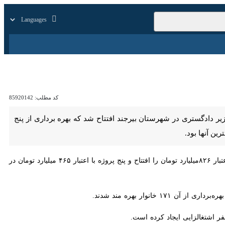
زار
زندگی
سایر
کد مطلب:
85920142