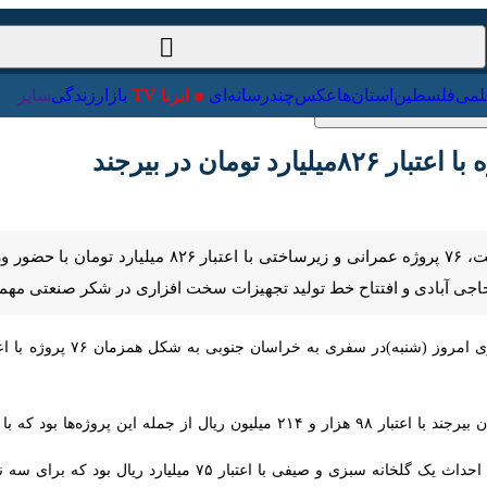
ت‌خارجی
علمی
فلسطین
استان‌ها
عکس
چندرسانه‌ای
ایرنا TV
با