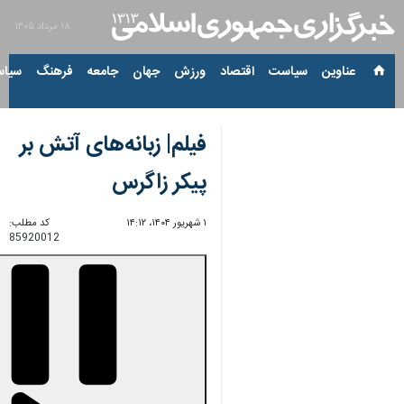
۱۸ مرداد ۱۴۰۵
عناوین‌
سیاست
اقتصاد
ورزش
جهان
جامعه
فرهنگ
سیاس
فیلم| زبانه‌های آتش بر
پیکر زاگرس
۱ شهریور ۱۴۰۴، ۱۴:۱۲
کد مطلب:
85920012