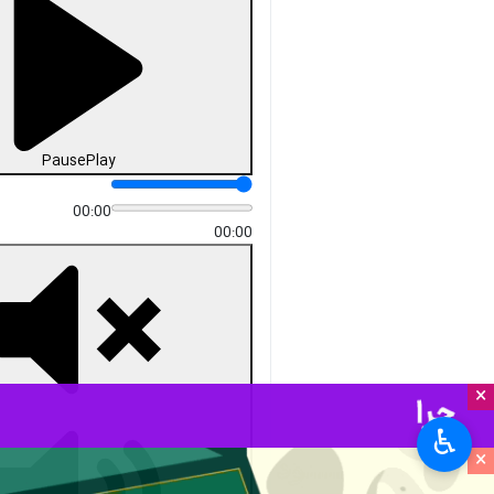
Pause
Play
00:00
00:00
×
♿︎
×