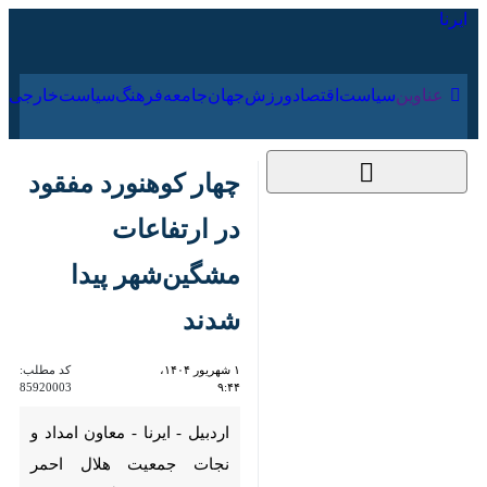
۱۵ مرداد ۱۴۰۵
عناوین‌
سیاست
اقتصاد
ورزش
جهان
جامعه
فرهنگ
چهار کوهنورد مفقود
در ارتفاعات
مشگین‌شهر پیدا شدند
۱ شهریور ۱۴۰۴، ۹:۴۴
کد مطلب:
85920003
اردبیل - ایرنا - معاون امداد و
نجات جمعیت هلال احمر استان
اردبیل گفت: چهار کوهنورد که در
ارتفاعات سبلان در محدوده