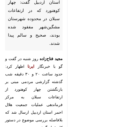
شهرستان مشگین‌شهر مفقود
شده بودند، صحیح و سالم پیدا
شدند.
مجید فتاح‌زاده
روز شنبه در گفت و
گو با خبرنگار
ایرنا
اظهار کرد: حدود
ساعت ۲۰ و ۳۰ دقیقه شب گذشته
گزارشی مردمی مبنی بر بازنگشتن
چهار کوهنورد از ارتفاعات سبلان به
مرکز فرماندهی عملیات جمعیت هلال
احمر استان اردبیل ارسال شد که
بلافاصله بررسی موضوع در دستور
کار قرار گرفت.
وی بیان کرد: در پی اطلاع از صحت
♿︎
موضوع یک گروه امداد و نجات
×
کوهستان شامل پنج نفر امدادگر به