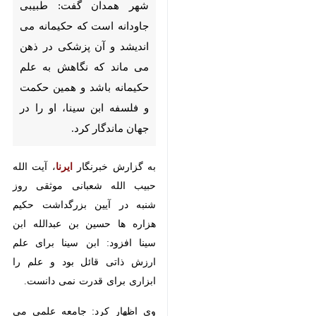
گفت: طبیبی جاودانه است که
حکیمانه می اندیشد و آن پزشکی
در ذهن می ماند که نگاهش به
علم حکیمانه باشد و همین حکمت
و فلسفه ابن سینا، او را در جهان
ماندگار کرد.
به گزارش خبرنگار
ایرنا
، آیت الله حبیب
الله شعبانی موثقی روز شنبه در آیین
بزرگداشت حکیم هزاره ها حسین بن
عبدالله ابن سینا افزود: ابن سینا برای
علم ارزش ذاتی قائل بود و علم را
ابزاری برای قدرت نمی دانست.
وی اظهار کرد: جامعه علمی می داند
♿︎
که سخن از فهم واقعیت ها و اتفاقات
پیرامونی عالم لذت بخش است چرا