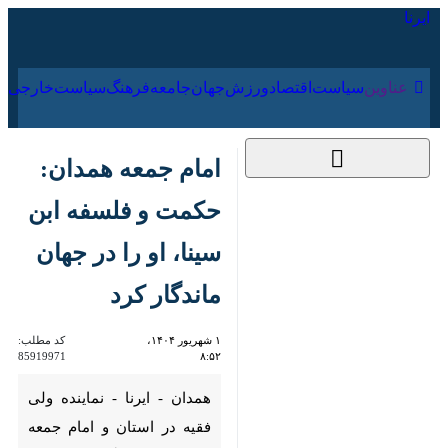
۱۵ مرداد ۱۴۰۵
عناوین‌
سیاست
اقتصاد
ورزش
جهان
جامعه
فرهنگ
سیاس
امام جمعه همدان:
حکمت و فلسفه ابن
سینا، او را در جهان
ماندگار کرد
۱ شهریور ۱۴۰۴، ۸:۵۲
کد مطلب:
85919971
همدان - ایرنا - نماینده ولی فقیه
در استان و امام جمعه شهر همدان