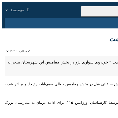
بازار
زندگی
سایر
ت
کد مطلب:
85919913
نا- رئیس اورژانس پیش‌بیمارستانی و مدیر حوادث دانشگاه علوم پزشکی دزفول گفت: برخورد شدید ۲ خودروی سواری پژو در بخش چغامیش این شهرستان منجر به جان‌باختن سه
اش ساعاتی قبل در بخش چغامیش حوالی سیف‌آباد، رخ داد و بر اثر شدت
وی افزود: سه سرنشین دیگر این ۲ خودرو نیز به شدت مصدوم شدند که پس از انجام اقدامات درمانی اولیه توسط کارشناسان اورژانس ۱۱۵، برای ادامه درمان به بیمارستان بزرگ دزفول منتقل