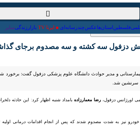
ست‌خارجی
علمی
فلسطین
استان‌ها
عکس
چندرسانه‌ای
ایرنا TV
 دزفول سه کشته و سه مصدوم برجای گذاش
دزفول-ایر
ی اورژانس دزفول،
بامداد شنبه اظهار کرد: این حادثه دلخر
رضا معمارزاده