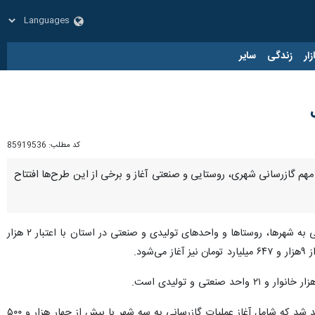
زار
زندگی
سایر
کد مطلب:
85919536