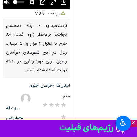
Unmute
Settings
PIP
Enter
Download
دریافت
84 MB
fullscreen
تربت‌حیدریه - ارنا- «محسن
نجات» فرماندار زاوه گفت: ۸۰
طرح با اعتبار ۲ هزار و ۵۰ میلیارد
ریال در این شهرستان خراسان
رضوی برای بهره‌برداری در هفته
دولت آماده شده است.
استان‌ها
خراسان رضوی
۰ نفر
عزت اله
معمارباشی
♿︎
×