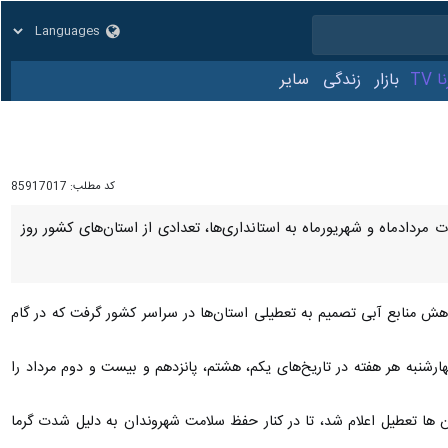
زار
زندگی
سایر
کد مطلب:
85917017