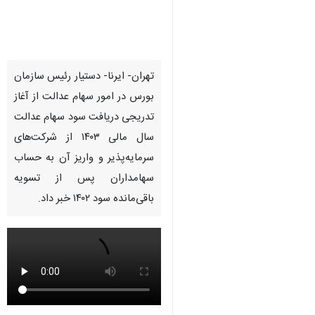
Pause
Play
00:00
00:00
♿︎