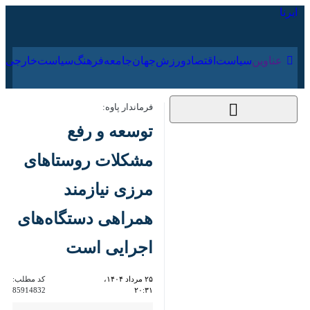
۱۸ مرداد ۱۴۰۵
عناوین‌
سیاست
اقتصاد
ورزش
جهان
جامعه
فرهنگ
سیاس
فرماندار پاوه:
توسعه و رفع مشکلات
روستاهای مرزی نیازمند
همراهی دستگاه‌های
اجرایی است
۲۵ مرداد ۱۴۰۴، ۲۰:۳۱
کد مطلب:
85914832
کرمانشاه- ایرنا- فرماندار پاوه با
تأکید بر اهمیت جایگاه مرزنشینان