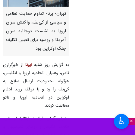
تهران-ایرنا- تداوم حمایت نظامی
و سیاسی از کی‌یف، واکنش سران
اروپا به نشست دوجانبه سران
آمریکا و روسیه برای تعیین تکلیف
جنگ اوکراین بود.
به گزارش روز شنبه
ایرنا
از خبرگزاری
تاس، رهبران اتحادیه اروپا و انگلیس،
هرگونه محدودیت ارسال سلاح به
کی‌یف را رد و با توقف روند ادغام
اوکراین در اتحادیه اروپا و ناتو
مخالفت کردند.
رهبران آلمان، فرانسه، ایتالیا، لهستان،
♿︎
×
فنلاند، انگلیس و رؤسای کمیسیون و