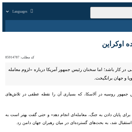
زار
زندگی
سایر
وکراین
کد مطلب:
85914787