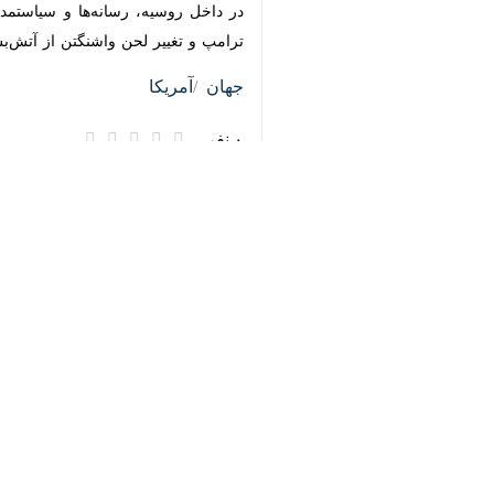
♿︎
تهران-ایرنا- دیدار پرسر و صدای «دونا
روسیه» و استقبال ولودیمیر زلنسکی ا
×
به گزارش روز شنبه
ایرنا
، نشست دو روز
پایان دادن به جنگ اوکراین می‌دانستن
اگرچه در این گفت‌وگوها از آتش‌بس یا ت
آتش‌بس، به طور مستقیم به سوی یک توا
ولودیمیر زلنسکی
رئیس‌جمهور اوکراین، د
آمریکا سفر کند تا جزئیات این روند احت
وی تاکید کرد که هر توافقی باید امنیت و
رهبران اروپایی نیز به سرعت به این اظها
تاکید کردند. آنها تصریح کردند که تصمیم‌