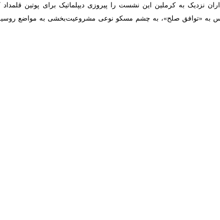
لد ترامپ» و «ولادیمیر پوتین» در آلاسکا به پایان رسید، بی ‌آنکه آتش‌بسی در
ز نشست سه‌جانبه، موجی از واکنش‌های تند و متناقض در اروپا و جهان برانگی
ه میان
«دونالد ترامپ»
رئیس‌ جمهور آمریکا و
«ولادیمیر پوتین»
رئیس‌ جمهور ر
د، بدون دستیابی به توافق مشخصی پایان یافت.
وافق فوری خبری نبود، اما ترامپ پس از دیدار تاکید کرد که «اوکراین باید ب
فق صلح حرکت کرد. این تغییر موضع، که از سوی مسکو با رضایت استقبال شد
ر واکنش به سخنان ترامپ، اعلام کرد که آماده است در قالب یک نشست سه‌جا
مالی بررسی شود.
 تمامیت ارضی اوکراین را تضمین کند، اما همزمان از آغاز هرگونه گفت‌وگویی که
رنظرها واکنش نشان دادند. آلمان، فرانسه، بریتانیا، لهستان و کشورهای شمال 
گیری درباره آینده سرزمین‌های اوکراین تنها باید در اختیار این کشور باشد و هی