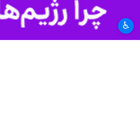
تهران- ایرنا- وزیر میراث‌فرهنگی، گرد
♿︎
به گزارش ایرنا
از وزارت میراث فرهنگی،
تأکید بر اینکه تکریم آزادگان تنها آغا
ایستاده‌ایم و برای چه شرایطی باید آماد
وی اضافه کرد: رسالت اصلی، انتقال ر
فناوری‌های نوین جریان دارد و آماده‌سا
صا
پیچیده‌اند و با ابزارهایی همچون هوش
ضرورت ایستادگی همچنان پابرجاست.
وی با تأکید بر ضرورت تحلیل دقیق جنگ تحمیلی ۱۲ روزه اظهار داشت: باید موقعیت خود را بسنجیم، نیازمندی‌های مقاومت را مشخص و ساختارهای دف
فرهنگ
میراث و گردشگری