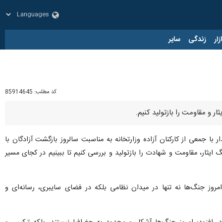
زار
زندگی
سایر
کد مطلب:
85914645