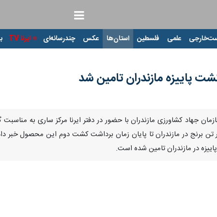
ت‌خارجی
علمی
فلسطین
استان‌ها
عکس
چندرسانه‌ای
ایرنا TV
با
 کشت پاییزه مازندران تامین شد
Pause
Play
00:00