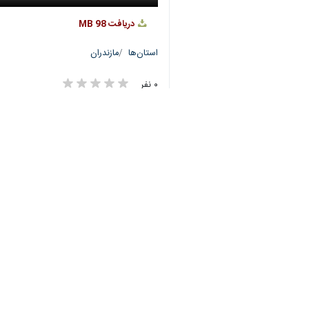
♿︎
×
Download