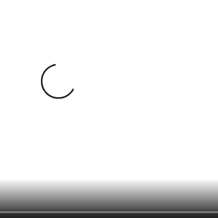
nmute
Mute
Settings
PIP