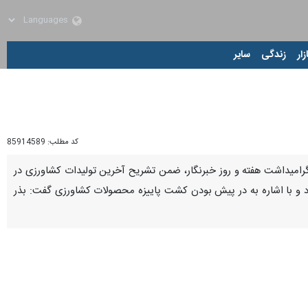
زار
زندگی
سایر
کد مطلب:
85914589