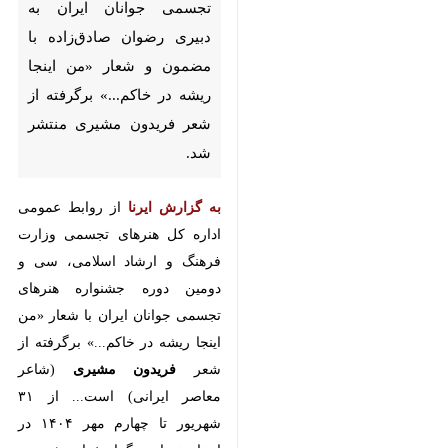
جوانان ایران به دبیری رضوان
صادق‌زاده با مضمون و شعار «من
اینجا ریشه در خاکم...» برگرفته از
شعر فریدون مشیری منتشر شد.
به گزارش ایرنا
از روابط عمومی اداره
کل هنرهای تجسمی وزارت فرهنگ و
ارشاد اسلامی، سی و دومین دوره
جشنواره هنرهای تجسمی جوانان
ایران با شعار «من اینجا ریشه در
خاکم...» برگرفته از شعر
فریدون
مشیری
(شاعر معاصر ایرانی) است...
از ۳۱ شهریور تا چهارم مهر ۱۴۰۴ در
استان تهران برگزار خواهد شد. ️
♿︎
جوانان ۱۸ تا ۲۵ ساله می توانند تا ۱۱
شهریور در سایت
جشنواره
ثبت‌نام