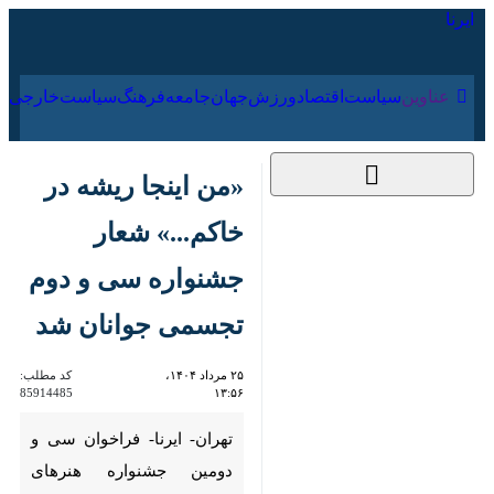
۱۸ مرداد ۱۴۰۵
عناوین‌
سیاست
اقتصاد
ورزش
جهان
جامعه
فرهنگ
«من اینجا ریشه در
خاکم...» شعار جشنواره
سی و دوم تجسمی
جوانان شد
۲۵ مرداد ۱۴۰۴، ۱۳:۵۶
کد مطلب:
85914485
تهران- ایرنا- فراخوان سی و
دومین جشنواره هنرهای تجسمی