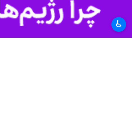
♿︎
محکوم شد.
به گزارش ایرنا
میلیون ریال در شعبه ششم بدوی ویژه رس
کشف شده محکوم کرد.
مدیرکل تعزیرات حکومتی کرمان گفت: ای
حکومتی ارسال کردند.
قاچاق سوخت یکی از معضلات استان کرما
برای سایر شهروندان می‌شوند، این معض
محرومیت از فعالیت بازرگانی و جر