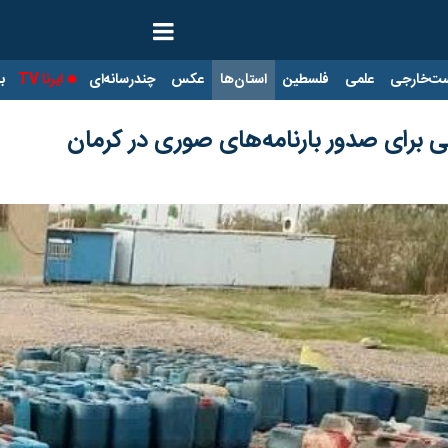
ت‌خارجی
علمی
فلسطین
استان‌ها
عکس
چندرسانه‌ای
ایرنا TV
با