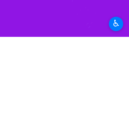
♿︎
تهران- ایرنا- منابع خبری از سقوط یک
به گزارش روز شنبه
ایرنا
به نقل از خبرگز
ویدیوهای منتشر شده نشان می دهد که اه