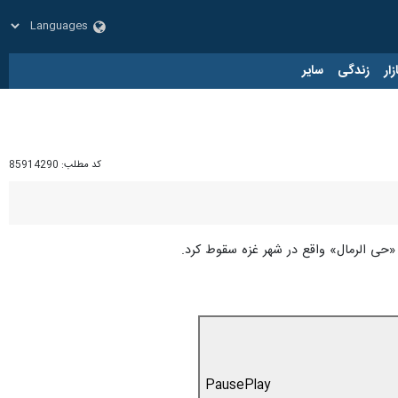
زار
زندگی
سایر
کد مطلب:
85914290