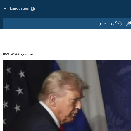
زار
زندگی
سایر
کد مطلب:
85914244