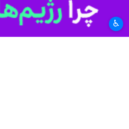
♿︎
تهران- ایرنا- مقامات اروپایی پس از 
جلسه نامیدند.
به گزارش روز شنبه
ایرنا
از روزنامه کی‌
نسبت به این دیدار بدون آتش‌بس برای اوک
ولفگانگ ایشینگر
دیپلمات آلمانی در پستی
علیه روسیه وضع نشد و این هم برای اوکر
دوویل ساکالینه
وزیر دفاع لیتوانی در و
بمباران غیرنظامیان در اوکراین ادامه می 
یان لیپاوسکی
وزیر امورخارجه چک نیز ض
تمایل اوکراین به زندگی آزادانه. اگر پو