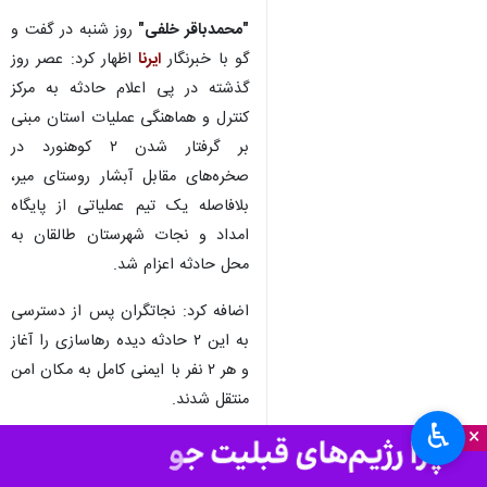
"محمدباقر خلفی"
روز شنبه در گفت و
گو با خبرنگار
ایرنا
اظهار کرد: عصر روز
گذشته در پی اعلام حادثه به مرکز
کنترل و هماهنگی عملیات استان مبنی
بر گرفتار شدن ۲ کوهنورد در
صخره‌های مقابل آبشار روستای میر،
بلافاصله یک تیم عملیاتی از پایگاه
امداد و نجات شهرستان طالقان به
محل حادثه اعزام شد.
اضافه کرد: نجاتگران پس از دسترسی
به این ۲ حادثه دیده رهاسازی را آغاز
و هر ۲ نفر با ایمنی کامل به مکان امن
منتقل شدند.
♿︎
×
مدیرعامل جمعیت هلال احمر البرز از
مردم خواست در صورت ناآگاهی از