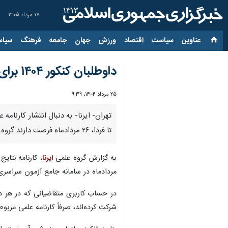
۱۷ مرداد ۱۴۰۵
عناوین‌
سیاست
اقتصاد
ورزش
جهان
جامعه
فرهنگ
سیاس
داوطلبان کنکور ۱۴۰۴ برای تعیین گروه آزمایشی اصلی خود تا فردا مهلت دارند
۲۵ مرداد ۱۴۰۴، ۹:۳۹