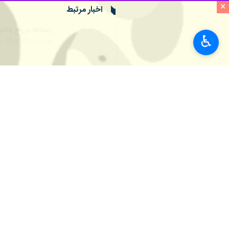
×
مشهد-ایرنا- مدیر کل دامپزشکی خراسان رضوی گفت: ۱۱۱ تیم ناظر دامپزشکی همزمان با دهه پایانی ماه صفر به‌طور ویژه 
محمود جوادی نژاد روز شنبه در گفت و گو
♿︎
نیز نظارت بهداشتی بر موکب‌ها و روند ته
غذای زائران و مجاوران را در این ایام بر
جوادی نژاد اضافه کرد: دامپزشکی استان
آخر ماه صفر این نظارت ها شدت خواهد 
خود را از مراکز مجاز تهیه و از ذبح غیرب
این تولیدات بیش از ۳۰ درصد افزایش یابد.
استان‌ها
خراسان رضوی