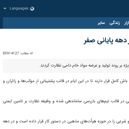
زار
زندگی
سایر
کد مطلب:
85914127