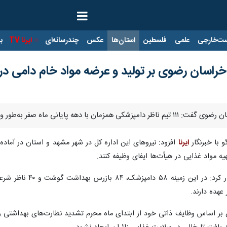
ت‌خارجی
علمی
فلسطین
استان‌ها
عکس
چندرسانه‌ای
ایرنا TV
با