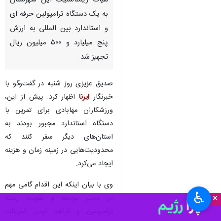
مهاباد- ایرنا- رییس هیأت
ژیمناستیک مهاباد گفت: خانه
هیات ژیمناستیک این شهرستان
به یک دستگاه ترامپولین حرفه ای
و استاندارد بین المللی به ارزش
پنج میلیارد و ۵۰۰ میلیون ریال
تجهیز شد.
صدیق عزیزی روز شنبه در گفت‌وگو با
خبرنگار
ایرنا
اظهار کرد: پیش از این،
ورزشکاران مهابادی برای تمرین با
♿︎
دستگاه استاندارد مجبور بودند به
×
استان‌های دیگر سفر کنند که