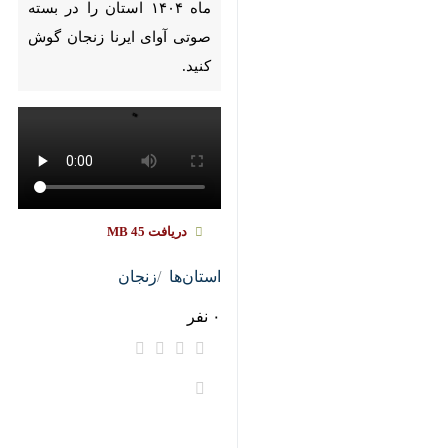
Pause
Play
00:00
00:00
♿︎