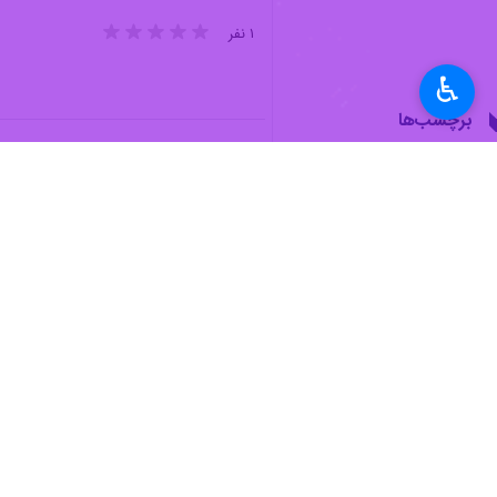
♿︎
تهران- ایرنا- پیشکسوت استقلال گفت: آب
علی چینی
در گفت‌وگو با خبرنگار ورزش
اهمیت زیادی برخوردار است. قهرمان لی
وی افزود: همواره بازی‌های استقلال و ت
حاشیه یک بازی خوب را به نمایش بگذار