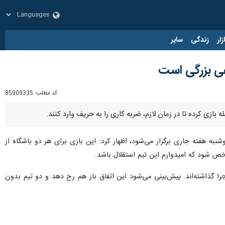
زار
زندگی
سایر
عی بزرگی است
کد مطلب:
85909335