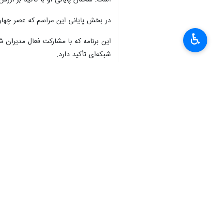
است. سخنان پایانی او با تأکید بر ارزش
در بخش پایانی این مراسم که عصر چهارشنبه ۱۵ مرداد ۱۴۰۴ برگزار شد نیز تصویر یادبود مدیرعامل پیشین توسط حاضران امضا شد و به ی
♿︎
این برنامه که با مشارکت فعال مدیران ش
شبکه‌ای تأکید دارد.
×
فرهنگ
کتاب و ادبیات
۰ نفر
برچسب‌ها
موسسه شهر کتاب
کتاب
کتابخوانی
فرهنگ کتابخوانی
نظر شما