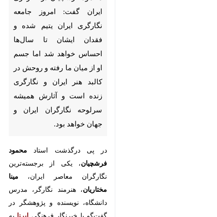
تهران- ایرنا- مینا مختاریان، نگارگر
و مدرس دانشگاه، با اشاره به
میراث جاودانه استاد محمود
فرشچیان در نگارگری ایران گفت:
امروز جامعه نگارگری ایران یتیم
شده و فقدان ایشان تا سال‌ها
احساس خواهد شد اما جسم او از
میان ما رفته و روحش در کالبد هنر
ایران و نگارگری زنده است و
آثارش همیشه سرلوحه نگارگران
ایران و جهان خواهد بود.
×
در پی درگذشت استاد
محمود
♿︎
فرشچیان
، یکی از برجسته‌ترین
×
نگارگران معاصر ایران،
مینا مختاریان
،