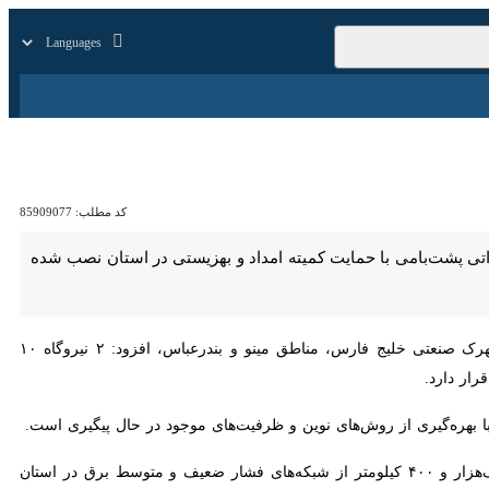
زار
زندگی
سایر
کد مطلب:
85909077