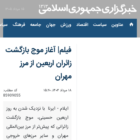
۱۵ مرداد ۱۴۰۵
عناوین‌
سیاست
اقتصاد
ورزش
جهان
جامعه
فرهنگ
سیاس
فیلم| آغاز موج بازگشت
زائران اربعین از مرز
مهران
۱۸ مرداد ۱۴۰۴، ۱۵:۲۰
کد مطلب:
85909055
ایلام - ایرنا با نزدیک شدن به روز
اربعین حسینی، موج بازگشت
زائرانی که پیش‌تر از مرز بین‌المللی
مهران و سایر مرزهای خروجی