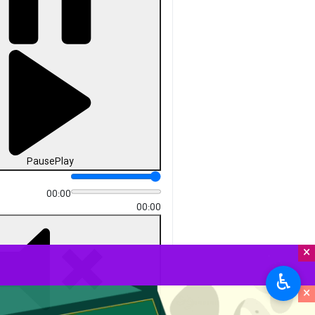
Pause
Play
00:00
00:00
×
♿︎
×