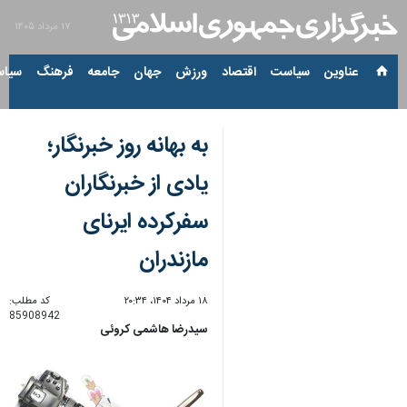
۱۷ مرداد ۱۴۰۵
عناوین‌
سیاست
اقتصاد
ورزش
جهان
جامعه
فرهنگ
سیاس
به بهانه روز خبرنگار؛
یادی از خبرنگاران
سفرکرده ایرنای
مازندران
۱۸ مرداد ۱۴۰۴، ۲۰:۳۴
کد مطلب:
85908942
سیدرضا هاشمی کروئی