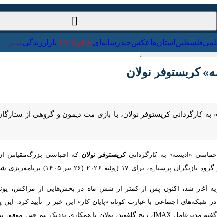
ت‌خارجی
علمی
فلسطین
استان‌ها
عکس
چندرسانه‌ای
ایرنا TV
با
» کریستوفر نولان