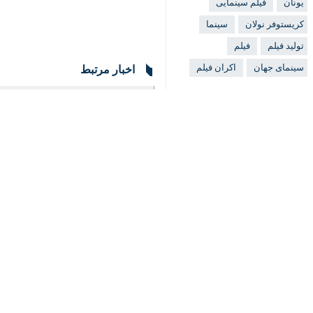
×
فیلمبرداری «ادیسه» که از اواخر فوریه
انگلندر
شده است؛ چالشی که به گفته مدیرعامل IMAX، ریچ گلفوند، نولان با همکاری نزدیک تیم فنی موفق به تحقق آن 
♿︎
«ادیسه» داستان سفر ده‌ساله «اودیسی
یک‌چشم، گره می‌خورد. مت دیمون نقش ا
حضور دارند.
با این حال، در هفته‌های اخیر فیلمبرد
سازمان ملل از سال ۱۹۶۳ آن را «سرزمین خودگردان» معرفی کرده است.
(FiSahara) از یونیورسال و نولان خواسته‌اند توضیح دهند که چرا بدون رضایت مردم صحراوی و تنها با مجوز یک طرف مناقشه که کشور مراکش است در این منطقه فیلمبرداری کرده‌اند.
فرهنگ
سینما و تئاتر
۱ نفر
برچسب‌ها