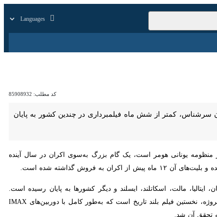
زار
زندگی
سایر
کد مطلب:
85908932