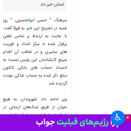
استان خبر داد.
سرهنگ " حسن ابوالحسینی " روز
شنبه در تشریح این خبر به
ایرنا
گفت:
با عنایت به ارتباط و تماس تلفنی
برقرار شده با مرکز امداد و فوریت
های سایبری و در تعاقب آن اقدام
سریع کارشناسان این پلیس نسبت به
انسداد حساب های بانکی تاکنون
مبلغ ذکر شده به حساب شاکی عودت
گردیده شد.
وی ادامه داد: شهروندان به هیچ
عنوان از طریق لینک‌های ارسالی در
شبکه‌های اجتماعی و پیامکی اقدام به
♿︎
×
نصب برنامه های جعلی نکنند چرا که