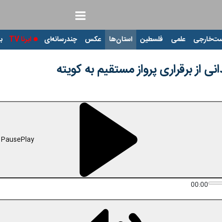
ت‌خارجی
علمی
فلسطین
استان‌ها
عکس
چندرسانه‌ای
ایرنا TV
با
نی از برقراری پرواز مستقیم به کویته