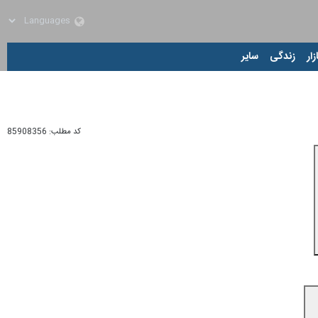
زار
زندگی
سایر
کد مطلب:
85908356