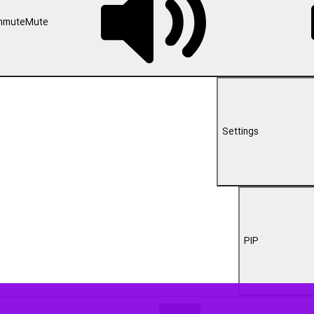
00:00
شهد - زاهدان - کویته، مسافران و تاجران سیستان و بلوچستانی به‌ویژه در ز