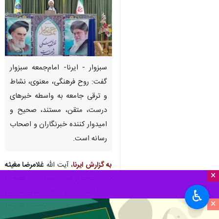
سبزوار - ایرنا- امام‌جمعه سبزوار
گفت: روح فرهنگی، معنوی، نشاط
و ترقی جامعه به واسطه خبرهای
درست، متقن، مستند، صحیح و
امیدوار کننده خبرنگاران و اصحاب
رسانه است.
به گزارش ایرنا
، آیت الله
غلامرضا مغیثه
×
در خطبه‌های نماز جمعه این هفته با
گرامیداشت یاد و خاطره شهید صارمی
♿︎
×
و ۱۷ مرداد روز بزرگداشت خبرنگار
افزود: در مقابل شایعات و اخبار غیر