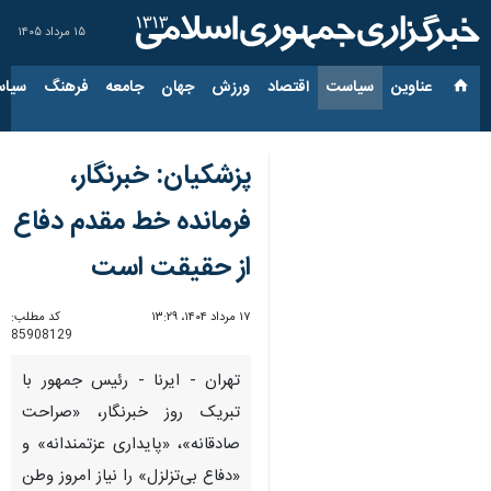
۱۵ مرداد ۱۴۰۵
عناوین‌
سیاست
اقتصاد
ورزش
جهان
جامعه
فرهنگ
سیاس
پزشکیان: خبرنگار،
فرمانده خط مقدم دفاع
از حقیقت است
۱۷ مرداد ۱۴۰۴، ۱۳:۲۹
کد مطلب:
85908129
تهران - ایرنا - رئیس جمهور با
تبریک روز خبرنگار، «صراحت
صادقانه»، «پایداری عزتمندانه» و
«دفاع بی‌تزلزل» را نیاز امروز وطن