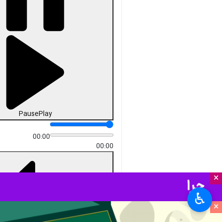
Pause
Play
00:00
00:00
×
♿︎
×