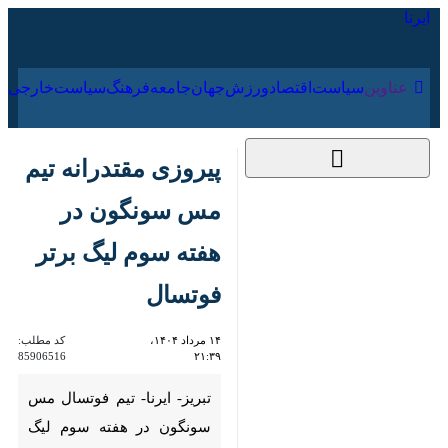
۱۸ مرداد ۱۴۰۵
عناوین‌
سیاست
اقتصاد
ورزش
جهان
جامعه
فرهنگ
پیروزی مقتدرانه تیم
مس سونگون در هفته
سوم لیگ برتر ‌فوتسال
۱۴ مرداد ۱۴۰۴،
کد مطلب:
85906516
۲۱:۳۹
تبریز- ایرنا- تیم فوتسال مس
سونگون در هفته سوم لیگ برتر
با نتیجه ۳ بر صفر در مقابل تیم
گهرزمین سیرجان به سومین