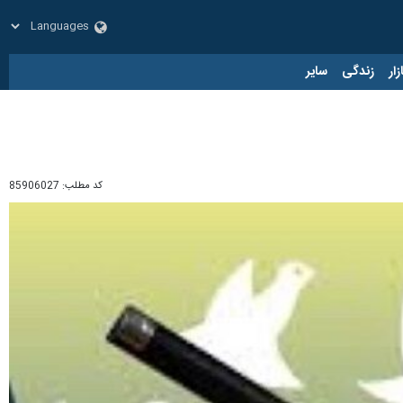
زار
زندگی
سایر
کد مطلب:
85906027