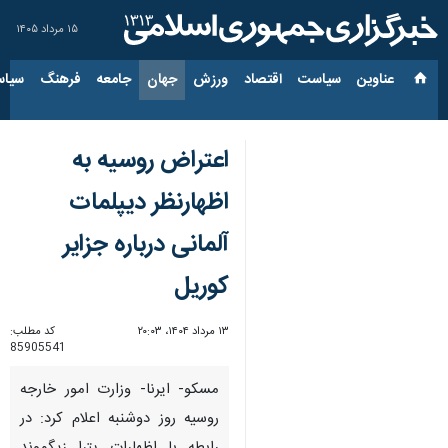
۱۵ مرداد ۱۴۰۵
عناوین‌
سیاست
اقتصاد
ورزش
جهان
جامعه
فرهنگ
سیاس
اعتراض روسیه به
اظهارنظر دیپلمات
آلمانی درباره جزایر
کوریل
۱۳ مرداد ۱۴۰۴، ۲۰:۰۳
کد مطلب:
85905541