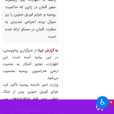
مسکو- ایرنا- وزارت امور خارجه
روسیه روز دوشنبه اعلام کرد: در
رابطه با اظهارات پترا زیگموند
سفیر آلمان در ژاپن که حاکمیت
روسیه بر جزایر کوریل جنوبی را زیر
سوال برده، اعتراض شدیدی به
سفارت آلمان در مسکو ارائه شده
است.
به گزارش ایرنا
از خبرگزاری ریانووستی،
در این بیانیه آمده است:‌ این
♿︎
×
اظهارات، تجاوز آشکار به تمامیت
ارضی فدراسیون روسیه محسوب