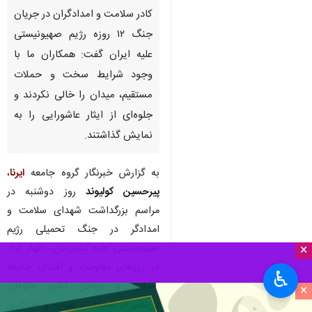
کادر سلامت و امدادگران در جریان
جنگ ۱۲ روزه رژیم صهیونیستی
علیه ایران گفت: همکاران ما با
وجود شرایط سخت و حملات
مستقیم، میدان را خالی نکردند و
جلوه‌ای از ایثار عاشورایی را به
نمایش گذاشتند.
به گزارش خبرنگار گروه جامعه
ایرنا
،
پیرحسین کولیوند
روز دوشنبه در
مراسم بزرگداشت شهدای سلامت و
امدادگر در جنگ تحمیلی رژیم
صهیونیستی علیه کشورمان، اظهار کرد:
×
در روزهای مقاومت و اقتدار، جامعه
♿︎
امدادی و درمانی کشور جلوه‌ای
×
بی‌نظیر از شجاعت، غیرت و فداکاری