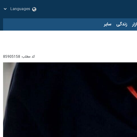
زار
زندگی
سایر
کد مطلب:
85905158