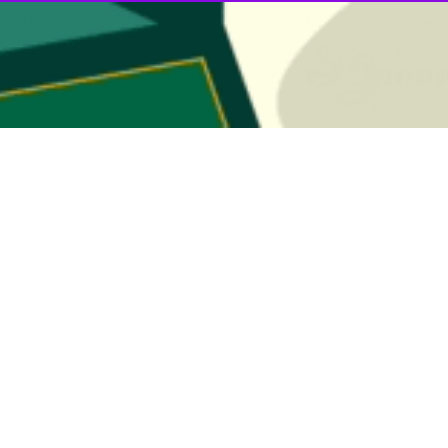
۲ شهریور ماه ۱۴۰۴ ادامه دارد.
ه سجاد به نشانی
https://msrttest.saorg.ir/login.aspx
نسبت به ثبت‌نا
به گزارش ایرنا، آزمون MSRT 
و متقاضیان فرصت‌های مطالعاتی داخل کشور معتبر است و جایگزینی برای آزمون