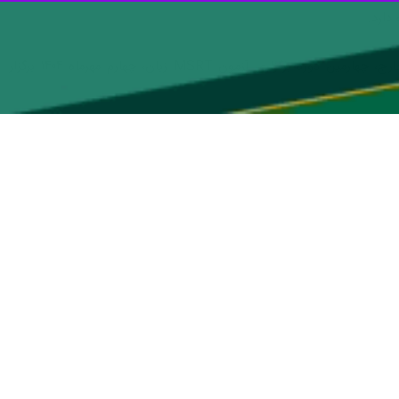
از سازمان امور دانشجویان؛ طبق اعلام اداره کل بورس و امور دانشجویان خارج، چهارمین دوره برگزاری آزمون MSRT زبان، چهارم مهرماه ۱۴۰۴ برگزار
م خود اقدام کنند.
که مخفف «Ministry of Science, Research and Technology» است، یک آزمون سنجش سطح زبان انگلیسی است که توسط وزارت علوم، تحقیقات و
‌های بین‌المللی مانند تافل و آیلتس در داخل کشور به شمار می‌آید.
فرزانه سلامت بخش