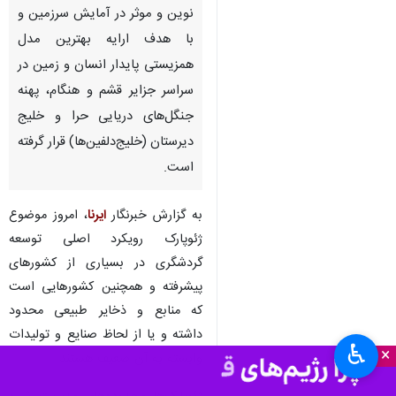
قشم - ایرنا - «ژئوپارک جهانی
قشم» با وسعت ۲ هزار و ۶۳
کیلومتر مربع به‌عنوان یکی از
ژئوپارک‌های بزرگ دنیا با رویکردی
نوین و موثر در آمایش سرزمین و
با هدف ارایه بهترین مدل
همزیستی پایدار انسان و زمین در
سراسر جزایر قشم و هنگام، پهنه
جنگل‌های دریایی حرا و خلیج
دیرستان (خلیج‌دلفین‌ها) قرار گرفته
است.
به گزارش خبرنگار
ایرنا
، امروز موضوع
♿︎
×
ژئوپارک رویکرد اصلی توسعه
گردشگری در بسیاری از کشورهای