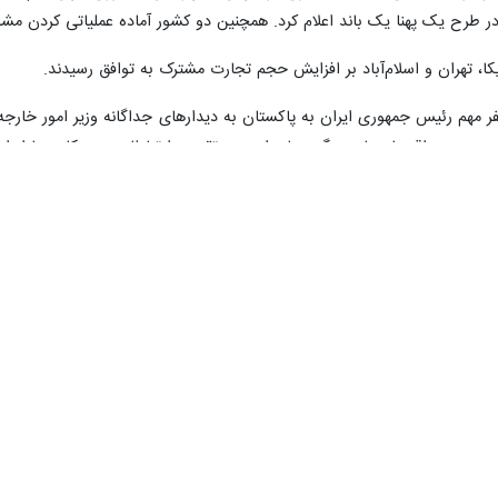
 طرح یک پهنا یک باند اعلام کرد. همچنین دو کشور آماده عملیاتی کردن مشارک
ریکا، تهران و اسلام‌آباد بر افزایش حجم تجارت مشترک به توافق رسیدند.
 سفر مهم رئیس جمهوری ایران به پاکستان به دیدارهای جداگانه وزیر امور 
یوستن به اقتصاد های بزرگ جهان است و تقویت ارتباطات و همکاری با ایران
اول خود نوشت: ایران و پاکستان پدیده تروریسم را مانعی برای گسترش بیش 
ن از گام های مثبت جدید در مسیر نهایی کردن توافقنامه تجارت آزاد استقبال
کسپرس، بیزینس ریکوردر، دیلی تایمز و نیشن نیز گزارش یک شماره امروز خود
 و گسترش ارتباطات منطقه‌ای تهران و اسلام‌آباد اختصاص دادند.