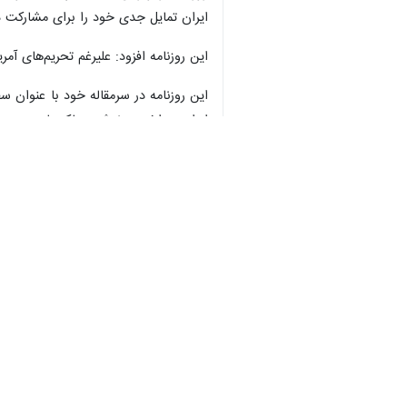
ایران تمایل جدی خود را برای مشارکت در
این روزنامه افزود: علیرغم تحریم‌های آم
این روزنامه در سرمقاله خود با عنوان
ایران پرداخت و نوشت: پاکستان درپی پ
روزنامه انگلیسی زبان
داون
نیز در صفحه 
این روزنامه افزود: وزیر خارجه پاکستا
نیز دیدارهای جداگانه‌ای انجام داد.
روزنامه های پاکستان، اوصاف، اساس، ا
قوی تجاوزگری رژیم صهیونیستی به ایران