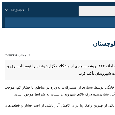
زار
زندگی
سایر
چستان
کد مطلب:
85904930