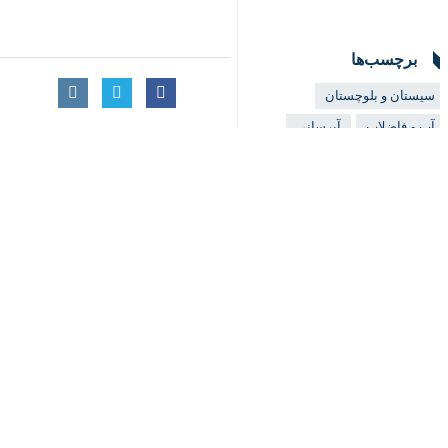
♿︎
ایستگاه‌های پمپاژ دانست و بر تلاش ا
×
ایمان صداقتی
روز دوشنبه در گفت‌وگو با
قابل توجه تماس‌ها و افزایش تاب‌آوری 
وی با تأکید بر اهمیت نصب صحیح مخاز
موقت است. مشترکان می‌توانند با همین
ایستگاه‌های پمپاژ به‌دلیل نوسانات برق 
وی همچنین از نقش مثبت مردم در نظارت
فشار شبکه و تضمین توزیع عادلانه آب 